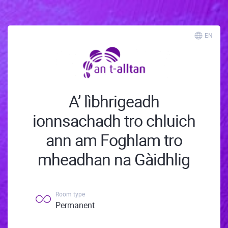
EN
A’ lìbhrigeadh
ionnsachadh tro chluich
ann am Foghlam tro
mheadhan na Gàidhlig
Room type
Permanent