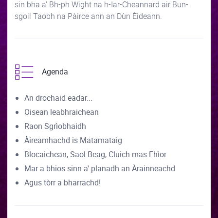
sin bha a' Bh-ph Wight na h-Iar-Cheannard air Bun-
sgoil Taobh na Pàirce ann an Dùn Èideann.
Agenda
An drochaid eadar...
Oisean leabhraichean
Raon Sgrìobhaidh
Àireamhachd is Matamataig
Blocaichean, Saol Beag, Cluich mas Fhìor
Mar a bhios sinn a' planadh an Àrainneachd
Agus tòrr a bharrachd!