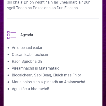
sin bha a' Bh-ph Wight na h-Iar-Cheannard air Bun-
sgoil Taobh na Pàirce ann an Dùn Èideann.
Agenda
An drochaid eadar...
Oisean leabhraichean
Raon Sgrìobhaidh
Àireamhachd is Matamataig
Blocaichean, Saol Beag, Cluich mas Fhìor
Mar a bhios sinn a' planadh an Àrainneachd
Agus tòrr a bharrachd!