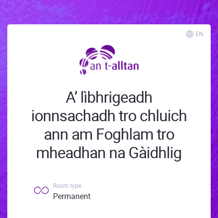
EN
A’ lìbhrigeadh
ionnsachadh tro chluich
ann am Foghlam tro
mheadhan na Gàidhlig
Room type
Permanent